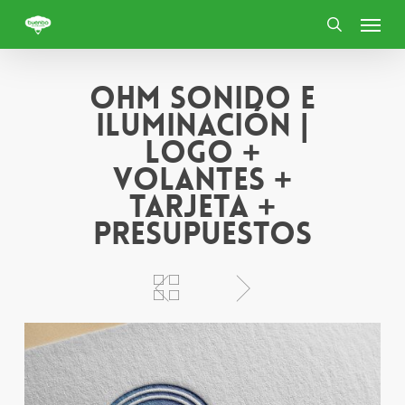
Skip
Menu
to
search
main
content
OHM Sonido e
Iluminación |
Logo +
Volantes +
Tarjeta +
Presupuestos