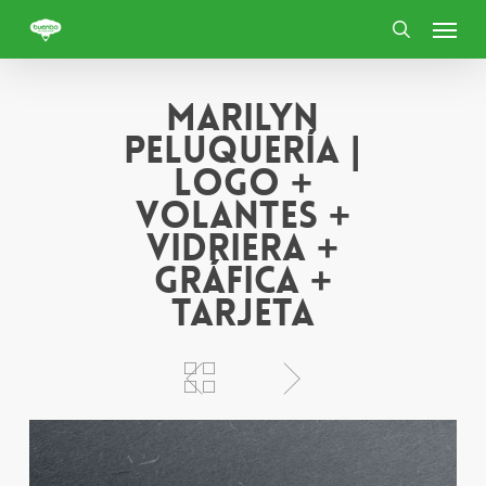
Skip
Menu
to
search
main
content
Marilyn
Peluquería |
Logo +
Volantes +
Vidriera +
Gráfica +
Tarjeta