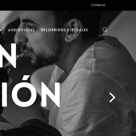
Contacto
search
a
Audiovisual
Recorridos Virtuales
N
IÓN