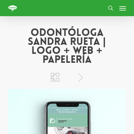
Skip
Menu
to
search
main
content
Odontóloga
Sandra Rueta |
Logo + web +
papelería