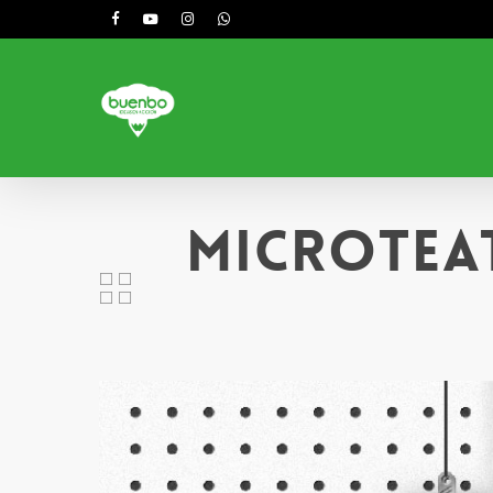
Skip
facebook
youtube
instagram
whatsapp
to
main
content
Microtea