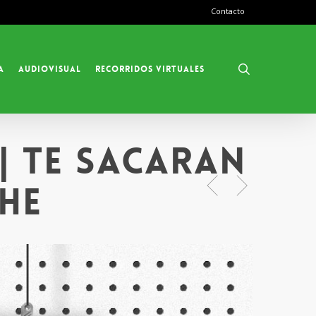
Contacto
search
a
Audiovisual
Recorridos Virtuales
| Te sacaran
che