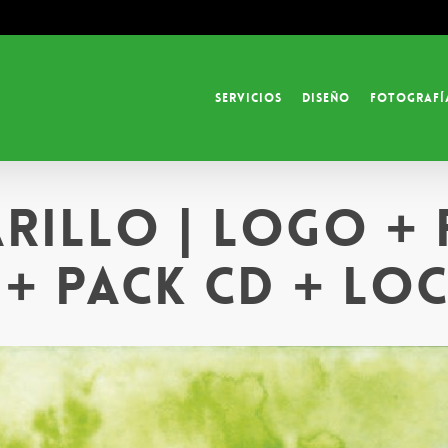
Servicios
Diseño
Fotografí
illo | Logo + F
+ Pack CD + Lo