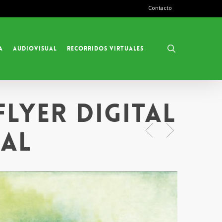
Contacto
search
a
Audiovisual
Recorridos Virtuales
lyer digital
cal